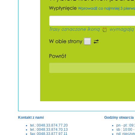
Kontakt z nami
Godziny otwarcia
tel.: 0048.33.874.77.20
pn - pt : 09
tel.: 0048.33.874.70.13
sb : 10:00 
fax: 0048.33.877.97.11
nd: nieczy